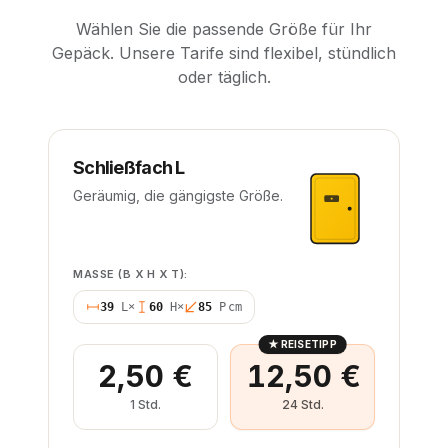
Wählen Sie die passende Größe für Ihr
Gepäck. Unsere Tarife sind flexibel, stündlich
oder täglich.
Schließfach L
Geräumig, die gängigste Größe.
MASSE (B X H X T):
39
L
×
60
H
×
85
P
cm
★
REISETIPP
2,50 €
12,50 €
1 Std.
24 Std.