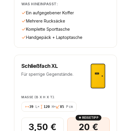
WAS HINEINPASST:
Ein aufgegebener Koffer
Mehrere Rucksäcke
Komplette Sporttasche
Handgepäck + Laptoptasche
Schließfach XL
Für sperrige Gegenstände.
MASSE (B X H X T):
39
L
×
120
H
×
85
P
cm
★
REISETIPP
3,50 €
20 €