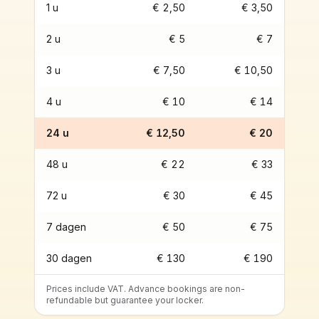
1 u
€ 2,50
€ 3,50
2 u
€ 5
€ 7
3 u
€ 7,50
€ 10,50
4 u
€ 10
€ 14
24 u
€ 12,50
€ 20
48 u
€ 22
€ 33
72 u
€ 30
€ 45
7 dagen
€ 50
€ 75
30 dagen
€ 130
€ 190
Prices include VAT. Advance bookings are non-
refundable but guarantee your locker.