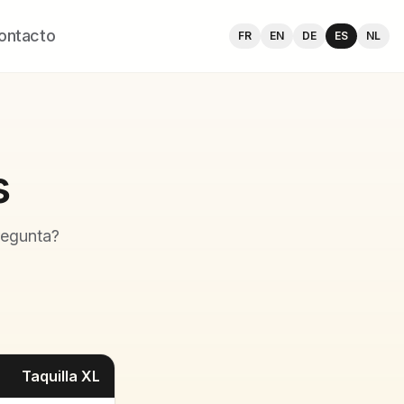
ontacto
FR
EN
DE
ES
NL
s
regunta?
Taquilla XL