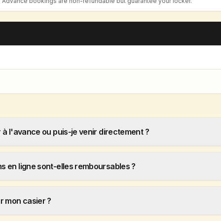
. Advance bookings are non-refundable but guarantee your locker.
r à l'avance ou puis-je venir directement ?
ns en ligne sont-elles remboursables ?
r mon casier ?