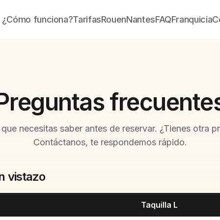
¿Cómo funciona?
Tarifas
Rouen
Nantes
FAQ
Franquicia
C
Preguntas frecuente
 que necesitas saber antes de reservar. ¿Tienes otra p
Contáctanos, te respondemos rápido.
n vistazo
Taquilla L