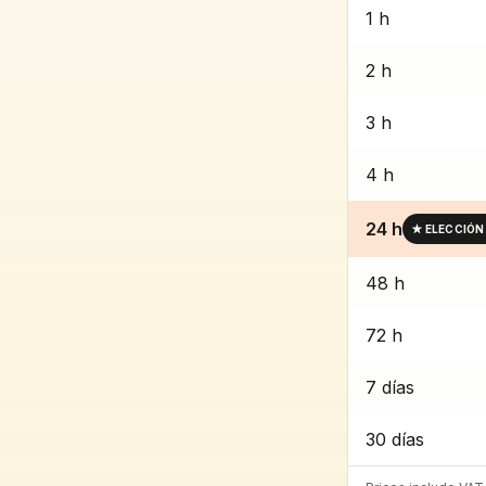
1 h
2 h
3 h
4 h
24 h
★
ELECCIÓN
48 h
72 h
7 días
30 días