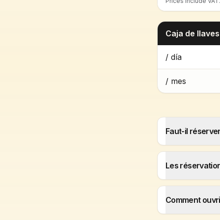
Prices include VAT
Caja de llaves
/ día
/ mes
Faut-il réserve
Les réservatio
Comment ouvri